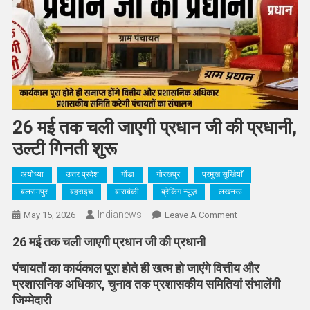
26 मई तक चली जाएगी प्रधान जी की प्रधानी,
उल्टी गिनती शुरू
अयोध्या
उत्तर प्रदेश
गोंडा
गोरखपुर
प्रमुख सुर्खियाँ
बलरामपुर
बहराइच
बाराबंकी
ब्रेकिंग न्यूज़
लखनऊ
Indianews
On
May 15, 2026
Leave A Comment
26
26 मई तक चली जाएगी प्रधान जी की प्रधानी
मई
तक
पंचायतों का कार्यकाल पूरा होते ही खत्म हो जाएंगे वित्तीय और
चली
प्रशासनिक अधिकार, चुनाव तक प्रशासकीय समितियां संभालेंगी
जाएगी
जिम्मेदारी
प्रधान