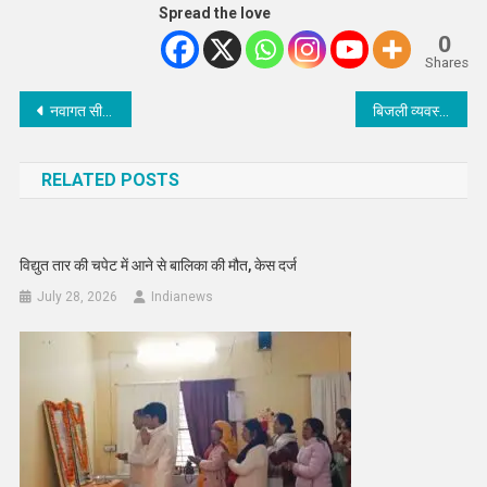
Spread the love
0
Shares
Post
नवागत सीडीओ दयानन्द प्रसाद ने सम्भाला कार्यभार, बैठकें की
बिजली व्यवस्था की मंडलायुक्त ने की समीक्षा, दिए कड़े निर्देश
navigation
RELATED POSTS
विद्युत तार की चपेट में आने से बालिका की मौत, केस दर्ज
July 28, 2026
Indianews