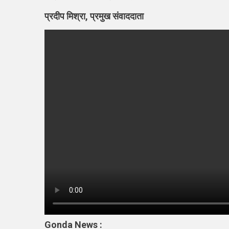
युवक
प्रदीप मिश्रा, प्रमुख संवाददाता
की
जान
बचा
वाय
होने
वाले
आमी
को
मिला
सम्म
Gonda News :