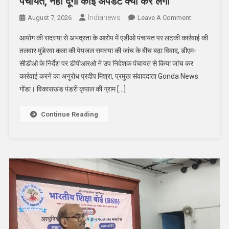
पंचायत, नहीं दूँगा कोई अपडेट क्या कर लेंगी
Indianews
On
August 7, 2026
Leave A Comment
अनुसूचित
आयोग की सदस्या से अभद्रता के आरोप में एडीओ पंचायत पर लटकी कार्रवाई की
आयोग
तलवार मुंडेरवा कला की पेयजल समस्या की जांच के बीच बढ़ा विवाद, डीएम-
की
सीडीओ के निर्देश पर डीपीआरओ ने उप निदेशक पंचायत से किया जांच कर
सदस्य
कार्रवाई करने का अनुरोध प्रदीप मिश्रा, प्रमुख संवाददाता Gonda News
से
अकड़कर
गोंडा। विकासखंड पंडरी कृपाल की ग्राम […]
बोला
एडीओ
Continue Reading
पंचायत,
नहीं
दूँगा
कोई
अपडेट
क्या
कर
लेंगी