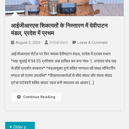
आईजीआरएस शिकायतों के निस्तारण में देवीपाटन
मंडल, प्रदेश में प्रथम
Indianews
On
August 3, 2026
Leave A Comment
आईजीआरएस
आईजीआरएस पोर्टल पर फिर चमका देवीपाटन मंडल, प्रदेश में प्रथम स्थान
शिकायतों
*माह जुलाई में 94.55 प्रतिशत अंक हासिल कर बना नंबर-1, लगातार पांच माह
के
से शीर्ष प्रदर्शन बरकरार* *मंडलायुक्त दुर्गा शक्ति नागपाल की सख्त मॉनिटरिंग
निस्तारण
मण्डल को प्राप्त उपलब्धि* *शिकायतकर्ताओं से सीधे संवाद और संध्या संवाद
में
देवीपाटन
एवं’मां पाटेश्वरी शक्ति संवाद’ पहल बनी सफलता का आधार […]
मंडल,
प्रदेश
Continue Reading
में
प्रथम
Posts
Older posts