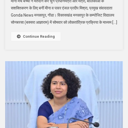
मीना मंच बच्चों ने मतदान कर चुने प्रधानमंत्री और मंत्री, बालिकाओं के
में
सशक्तिकरण के लिए बनीं मीना व पावर एंजल प्रदीप मिश्रा, प्रमुख संवाददाता
हुआ
Gonda News मनकापुर, गोंडा। विकासखंड मनकापुर के कम्पोजिट विद्यालय
बाल
संसद
सोनबरसा (बक्सरा आज्ञाराम) में सोमवार को लोकतांत्रिक प्रक्रिया के माध्यम […]
व
मीना
Continue Reading
मंच
का
गठन