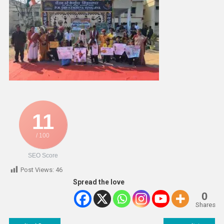
11
/ 100
SEO Score
Post Views:
46
Spread the love
0
Shares