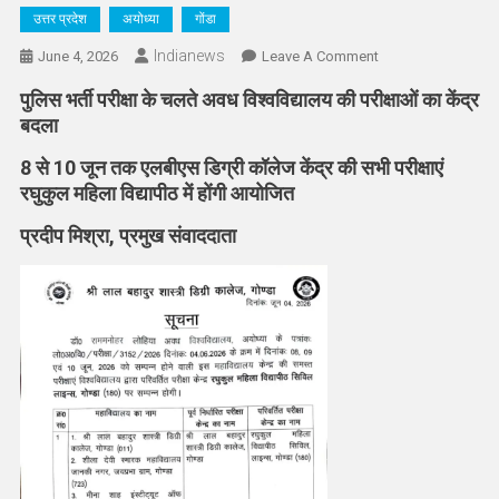
उत्तर प्रदेश
अयोध्या
गोंडा
Indianews
On
June 4, 2026
Leave A Comment
पुलिस
पुलिस भर्ती परीक्षा के चलते अवध विश्वविद्यालय की परीक्षाओं का केंद्र
भर्ती
बदला
परीक्षा
के
8 से 10 जून तक एलबीएस डिग्री कॉलेज केंद्र की सभी परीक्षाएं
चलते
रघुकुल महिला विद्यापीठ में होंगी आयोजित
विश्विद्यालय
प्रदीप मिश्रा, प्रमुख संवाददाता
परीक्षाओं
के
केंद्र
बदले