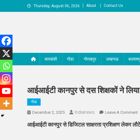
Skip
About
Contact Us
Thursday, August 06, 2026
to
content
बाराबंकी
गोंडा
गोरखपुर
लखनऊ
बलरामप
आईआईटी कानपुर से दस शिक्षकों ने लिया 
गोंडा
Indianews
O
December 2, 2025
Leave A Comment
आ
आईआईटी कानपुर से डिजिटल साक्षरता प्रशिक्षण लेकर लौटे गो
क
स