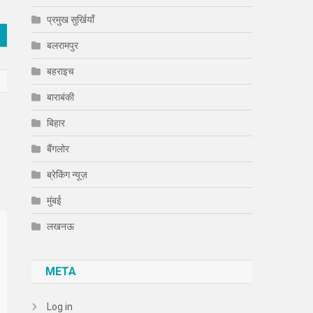
प्रमुख सुर्खियाँ
बलरामपुर
बहराइच
बाराबंकी
बिहार
े
बैंगलोर
ब्रेकिंग न्यूज़
मुंबई
लखनऊ
META
Log in