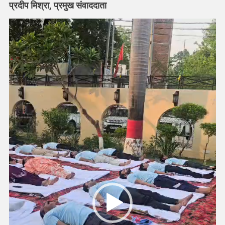
शारीरिक
प्रदीप मिश्रा, प्रमुख संवाददाता
स्वस्थता
Video
का
साधन
Player
:
प्रगल्भ
लवानिया