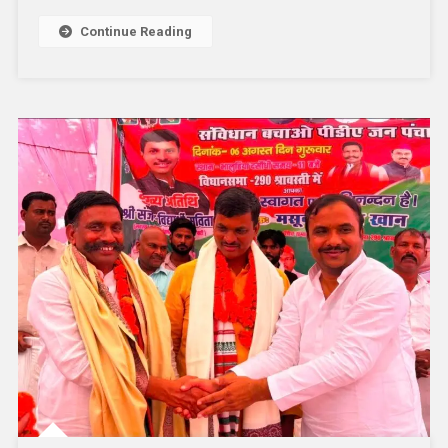
,
जलभराव
Continue Reading
से
ग्रामीण
बेहाल