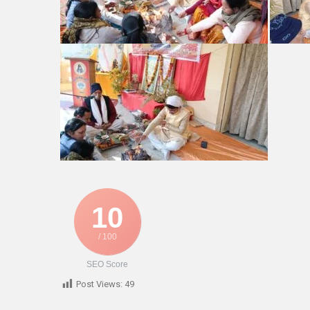
10
/ 100
SEO Score
Post Views:
49