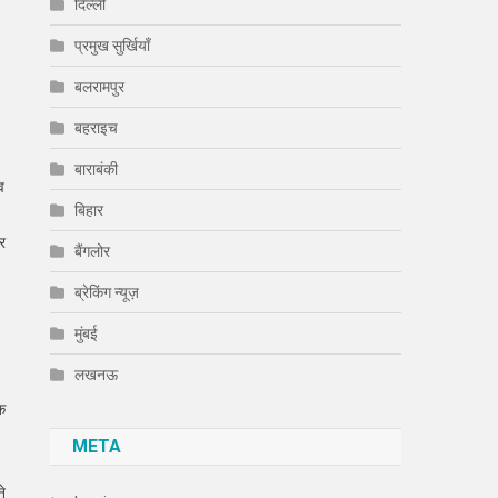
दिल्ली
प्रमुख सुर्खियाँ
बलरामपुर
बहराइच
बाराबंकी
व
बिहार
ार
बैंगलोर
ब्रेकिंग न्यूज़
मुंबई
लखनऊ
क
META
ने