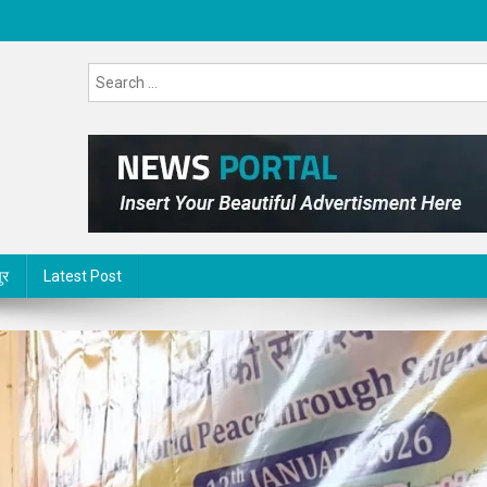
ुर
Latest Post