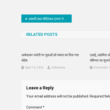
Post
अशर्फी लाल चैरिटेबल ट्रस्ट ने फिर पेश की मानवता की मिसाल
navigation
RELATED POSTS
अम्बेडकर जयंती पर युवाओं को समता का दिया गया
एआई, उद्यमिता औ
संदेश
सेमिनार का शुभार
April 14, 2026
Indianews
December 1
Leave a Reply
Your email address will not be published.
Required fie
Comment
*