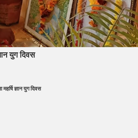
 ज्ञान युग दिवस
षि
ा महर्षि ज्ञान युग दिवस
या
िर
मधाम
ा
षि