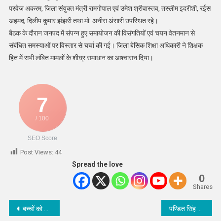
परवेज अकरम, जिला संयुक्त मंत्री रामगोपाल एवं उमेश श्रीवास्तव, तस्लीम इदरीशी, रईस
अहमद, दिलीप कुमार झंझरी तथा मो. अनीस अंसारी उपस्थित रहे।
बैठक के दौरान जनपद में संपन्न हुए समायोजन की विसंगतियों एवं चयन वेतनमान से
संबंधित समस्याओं पर विस्तार से चर्चा की गई। जिला बेसिक शिक्षा अधिकारी ने शिक्षक
हित में सभी लंबित मामलों के शीघ्र समाधान का आश्वासन दिया।
7
/ 100
SEO Score
Post Views:
44
Spread the love
0
Shares
Post
बच्चों को AI सौंपने से पहले जागरूकता जरूरी : CDO Ankita Jain
पण्डित सिंह जी मेमोरियल हॉस्पिटल में लगा निःशुल्क सर्जिकल कैंप