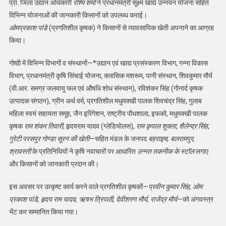
प्रा. जिला उद्यान अधिकारी
रश्मि शर्मा
ने प्रधानमंत्री सूक्ष्म खाद्य उन्नयन योजना सहित
विभिन्न योजनाओं की जानकारी किसानों को उपलब्ध कराई।
ओमप्रकाश पांडे
(प्रगतिशील कृषक) ने किसानों से व्यावसायिक खेती अपनाने का आग्रह
किया।
गोष्ठी में विभिन्न विभागों व संस्थानों—*उद्यान एवं खाद्य प्रसंस्करण विभाग, गन्ना विकास
विभाग, प्रधानमंत्री कृषि सिंचाई योजना, क्लासिक मशरूम, पानी संस्थान, शिवकुमार मौर्य
(वी.आर. समग्र जलवायु फल एवं औषधि शोध संस्थान), रविशंकर सिंह (गोनार्द कृषक
उत्पादक संगठन), ग्रीन अर्थ वर्म, प्रगतिशील मधुमक्खी पालक शिवचंद्र सिंह, गुलाब
महिला स्वयं सहायता समूह, जैन इरिगेशन, राष्ट्रीय पौधशाला, इफको, मधुमक्खी पालक
कृषक
राम शंकर तिवारी
, हृदयराम यादव (ग्लेडियोलस),
राम कृपाल शुक्ला
,
शैलेन्द्र सिंह
,
गुरेटी परसपुर गोण्डा सूरन की खेती
—सहित मंडल के जनपद
बहराइच, बलरामपुर,
श्रावस्ती
के प्रतिनिधियों ने कृषि नवाचारों पर आधारित
उन्नत तकनीक के स्टॉल
लगाए
और किसानों को जानकारी प्रदान की।
इस अवसर पर उत्कृष्ट कार्य करने वाले प्रगतिशील कृषकों—
प्रवीन कुमार सिंह, ओम
प्रकाश पांडे, हृदय राम यादव, ऋषभ त्रिपाठी, देवीशरण मौर्य, राजेंद्र मौर्य
—को अंगवस्त्र
भेंट कर सम्मानित किया गया।